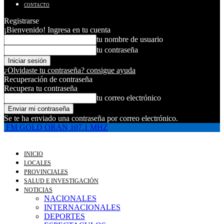
CONTACTO
Registrarse
¡Bienvenido! Ingresa en tu cuenta
tu nombre de usuario
tu contraseña
¿Olvidaste tu contraseña? consigue ayuda
Recuperación de contraseña
Recupera tu contraseña
tu correo electrónico
Se te ha enviado una contraseña por correo electrónico.
FM GOLD ORAN 107.1 MHZ
INICIO
LOCALES
PROVINCIALES
SALUD E INVESTIGACIÓN
NOTICIAS
NACIONALES
INTERNACIONALES
DEPORTES