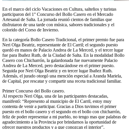
En el marco del ciclo Vacaciones en Cultura, salteños y turistas
participaron del 1° Concurso del Bollo Casero en el Mercado
Artesanal de Salta. La jornada reunió cientos de familias que
disfrutaron de una tarde con música, sabores tradicionales y el
colorido del Corso de Invierno.
En la categoría Bollo Casero Tradicional, el primer premio fue para
Neri Olga Beatriz, representante de El Carril; el segundo puesto
quedó en manos de Palacio Andrea de La Merced, y el tercer lugar
fue para Ibañez Ruth, de la Ciudad de Salta. En la modalidad Bollo
Casero con Chicharrón, la galardonada fue nuevamente Palacio
Andrea de La Merced, pero destacándose en el primer puesto.
Seguida por Neri Olga Beatriz y en tercer lugar Ibañez Ruth.
Además, el jurado otorgó una mención especial a Aranda Mariela,
de Capital, por rescatar y compartir una receta tradicional familiar.
Primer Concurso del Bollo casero.
Al respecto Neri Olga, una de las participantes destacadas,
manifestó: “Represento al municipio de El Carril, estoy muy
contenta de venir a participar. Gracias a Dios tuvimos el primer
puesto en el bollo casero y el segundo en el bollo con chicharrón,
feliz de poder representar a mi pueblo, no tengo mas que palabras de
agradecimiento a la Provincia por brindarnos la oportunidad de
ofrecer nuestros productos y a que conozcan el interior”.