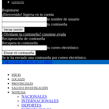
CONTACTO
Registrarse
¡Bienvenido! Ingresa en tu cuenta
tu nombre de usuario
tu contraseña
¿Olvidaste tu contraseña? consigue ayuda
Recuperación de contraseña
Recupera tu contraseña
tu correo electrónico
Se te ha enviado una contraseña por correo electrónico.
FM GOLD ORAN 107.1 MHZ
INICIO
LOCALES
PROVINCIALES
SALUD E INVESTIGACIÓN
NOTICIAS
NACIONALES
INTERNACIONALES
DEPORTES