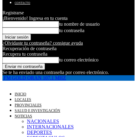
CONTACTO
Registrarse
¡Bienvenido! Ingresa en tu cuenta
tu nombre de usuario
tu contraseña
¿Olvidaste tu contraseña? consigue ayuda
Recuperación de contraseña
Recupera tu contraseña
tu correo electrónico
Se te ha enviado una contraseña por correo electrónico.
FM GOLD ORAN 107.1 MHZ
INICIO
LOCALES
PROVINCIALES
SALUD E INVESTIGACIÓN
NOTICIAS
NACIONALES
INTERNACIONALES
DEPORTES