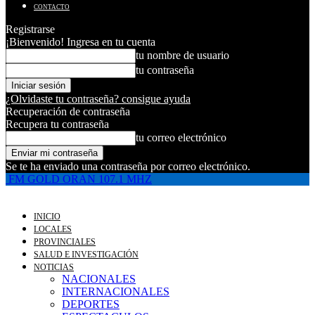
CONTACTO
Registrarse
¡Bienvenido! Ingresa en tu cuenta
tu nombre de usuario
tu contraseña
¿Olvidaste tu contraseña? consigue ayuda
Recuperación de contraseña
Recupera tu contraseña
tu correo electrónico
Se te ha enviado una contraseña por correo electrónico.
FM GOLD ORAN 107.1 MHZ
INICIO
LOCALES
PROVINCIALES
SALUD E INVESTIGACIÓN
NOTICIAS
NACIONALES
INTERNACIONALES
DEPORTES