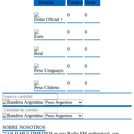
Moneda
Compra
Venta
0
0
Dólar Oficial +
0
0
Euro
0
0
Real
0
0
Peso Uruguayo
0
0
Peso Chileno
SOBRE NOSOTROS
"GOLD MULTIMEDIOS es una Radio FM audiovisual, con