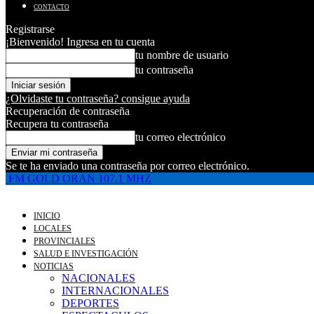
CONTACTO
Registrarse
¡Bienvenido! Ingresa en tu cuenta
tu nombre de usuario
tu contraseña
¿Olvidaste tu contraseña? consigue ayuda
Recuperación de contraseña
Recupera tu contraseña
tu correo electrónico
Se te ha enviado una contraseña por correo electrónico.
FM GOLD ORAN 107.1 MHZ
INICIO
LOCALES
PROVINCIALES
SALUD E INVESTIGACIÓN
NOTICIAS
NACIONALES
INTERNACIONALES
DEPORTES