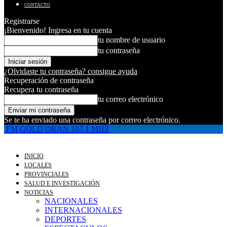
CONTACTO
Registrarse
¡Bienvenido! Ingresa en tu cuenta
tu nombre de usuario
tu contraseña
¿Olvidaste tu contraseña? consigue ayuda
Recuperación de contraseña
Recupera tu contraseña
tu correo electrónico
Se te ha enviado una contraseña por correo electrónico.
FM GOLD ORAN 107.1 MHZ
INICIO
LOCALES
PROVINCIALES
SALUD E INVESTIGACIÓN
NOTICIAS
NACIONALES
INTERNACIONALES
DEPORTES