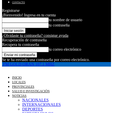
CONTACTO
Registrarse
¡Bienvenido! Ingresa en tu cuenta
tu nombre de usuario
tu contraseña
¿Olvidaste tu contraseña? consigue ayuda
Recuperación de contraseña
Recupera tu contraseña
tu correo electrónico
Se te ha enviado una contraseña por correo electrónico.
FM GOLD ORAN 107.1 MHZ
INICIO
LOCALES
PROVINCIALES
SALUD E INVESTIGACIÓN
NOTICIAS
NACIONALES
INTERNACIONALES
DEPORTES