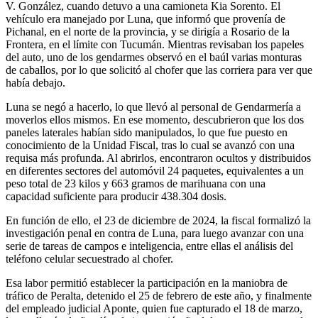
V. González, cuando detuvo a una camioneta Kia Sorento. El
vehículo era manejado por Luna, que informó que provenía de
Pichanal, en el norte de la provincia, y se dirigía a Rosario de la
Frontera, en el límite con Tucumán. Mientras revisaban los papeles
del auto, uno de los gendarmes observó en el baúl varias monturas
de caballos, por lo que solicitó al chofer que las corriera para ver que
había debajo.
Luna se negó a hacerlo, lo que llevó al personal de Gendarmería a
moverlos ellos mismos. En ese momento, descubrieron que los dos
paneles laterales habían sido manipulados, lo que fue puesto en
conocimiento de la Unidad Fiscal, tras lo cual se avanzó con una
requisa más profunda. Al abrirlos, encontraron ocultos y distribuidos
en diferentes sectores del automóvil 24 paquetes, equivalentes a un
peso total de 23 kilos y 663 gramos de marihuana con una
capacidad suficiente para producir 438.304 dosis.
En función de ello, el 23 de diciembre de 2024, la fiscal formalizó la
investigación penal en contra de Luna, para luego avanzar con una
serie de tareas de campos e inteligencia, entre ellas el análisis del
teléfono celular secuestrado al chofer.
Esa labor permitió establecer la participación en la maniobra de
tráfico de Peralta, detenido el 25 de febrero de este año, y finalmente
del empleado judicial Aponte, quien fue capturado el 18 de marzo,