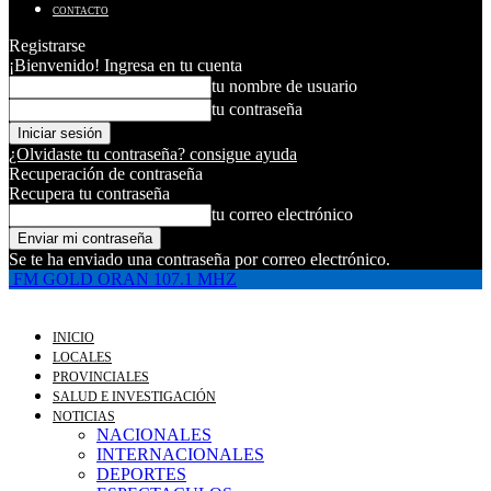
CONTACTO
Registrarse
¡Bienvenido! Ingresa en tu cuenta
tu nombre de usuario
tu contraseña
¿Olvidaste tu contraseña? consigue ayuda
Recuperación de contraseña
Recupera tu contraseña
tu correo electrónico
Se te ha enviado una contraseña por correo electrónico.
FM GOLD ORAN 107.1 MHZ
INICIO
LOCALES
PROVINCIALES
SALUD E INVESTIGACIÓN
NOTICIAS
NACIONALES
INTERNACIONALES
DEPORTES