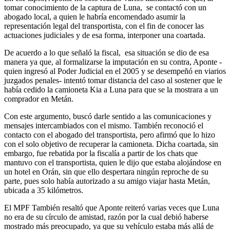
tomar conocimiento de la captura de Luna, se contactó con un
abogado local, a quien le habría encomendado asumir la
representación legal del transportista, con el fin de conocer las
actuaciones judiciales y de esa forma, interponer una coartada.
De acuerdo a lo que señaló la fiscal, esa situación se dio de esa
manera ya que, al formalizarse la imputación en su contra, Aponte -
quien ingresó al Poder Judicial en el 2005 y se desempeñó en viarios
juzgados penales- intentó tomar distancia del caso al sostener que le
había cedido la camioneta Kia a Luna para que se la mostrara a un
comprador en Metán.
Con este argumento, buscó darle sentido a las comunicaciones y
mensajes intercambiados con el mismo. También reconoció el
contacto con el abogado del transportista, pero afirmó que lo hizo
con el solo objetivo de recuperar la camioneta. Dicha coartada, sin
embargo, fue rebatida por la fiscalía a partir de los chats que
mantuvo con el transportista, quien le dijo que estaba alojándose en
un hotel en Orán, sin que ello despertara ningún reproche de su
parte, pues solo había autorizado a su amigo viajar hasta Metán,
ubicada a 35 kilómetros.
El MPF También resaltó que Aponte reiteró varias veces que Luna
no era de su círculo de amistad, razón por la cual debió haberse
mostrado más preocupado, ya que su vehículo estaba más allá de