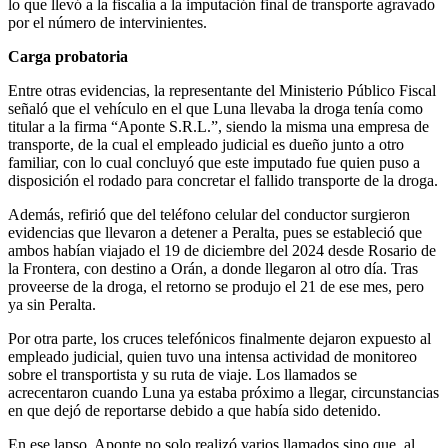
lo que llevó a la fiscalía a la imputación final de transporte agravado
por el número de intervinientes.
Carga probatoria
Entre otras evidencias, la representante del Ministerio Público Fiscal
señaló que el vehículo en el que Luna llevaba la droga tenía como
titular a la firma “Aponte S.R.L.”, siendo la misma una empresa de
transporte, de la cual el empleado judicial es dueño junto a otro
familiar, con lo cual concluyó que este imputado fue quien puso a
disposición el rodado para concretar el fallido transporte de la droga.
Además, refirió que del teléfono celular del conductor surgieron
evidencias que llevaron a detener a Peralta, pues se estableció que
ambos habían viajado el 19 de diciembre del 2024 desde Rosario de
la Frontera, con destino a Orán, a donde llegaron al otro día. Tras
proveerse de la droga, el retorno se produjo el 21 de ese mes, pero
ya sin Peralta.
Por otra parte, los cruces telefónicos finalmente dejaron expuesto al
empleado judicial, quien tuvo una intensa actividad de monitoreo
sobre el transportista y su ruta de viaje. Los llamados se
acrecentaron cuando Luna ya estaba próximo a llegar, circunstancias
en que dejó de reportarse debido a que había sido detenido.
En ese lapso, Aponte no solo realizó varios llamados sino que, al