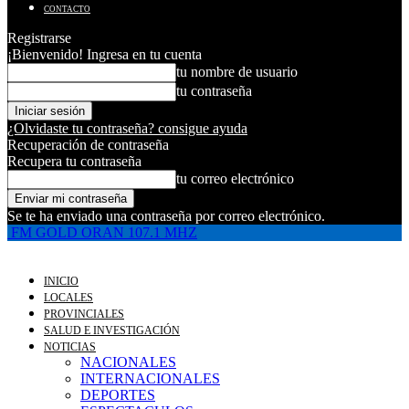
CONTACTO
Registrarse
¡Bienvenido! Ingresa en tu cuenta
tu nombre de usuario
tu contraseña
¿Olvidaste tu contraseña? consigue ayuda
Recuperación de contraseña
Recupera tu contraseña
tu correo electrónico
Se te ha enviado una contraseña por correo electrónico.
FM GOLD ORAN 107.1 MHZ
INICIO
LOCALES
PROVINCIALES
SALUD E INVESTIGACIÓN
NOTICIAS
NACIONALES
INTERNACIONALES
DEPORTES