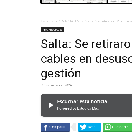
Inicio
PROVINCIALES
Salta: Se retiraron 35 mil m
PROVINCIALES
Salta: Se retirar
cables en desuso 
gestión
19 noviembre, 2024
Escuchar esta noticia
▶
Powered by Estudios Max