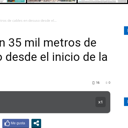
etros de cables en desuso desde el...
107.1
on 35 mil metros de
desde el inicio de la
MHZ
16
0
x1