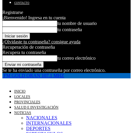
CONTACTO
Registrarse
¡Bienvenido! Ingresa en tu cuenta
tu nombre de usuario
tu contraseña
¿Olvidaste tu contraseña? consigue ayuda
Recuperación de contraseña
Recupera tu contraseña
tu correo electrónico
Se te ha enviado una contraseña por correo electrónico.
FM GOLD ORAN 107.1 MHZ
INICIO
LOCALES
PROVINCIALES
SALUD E INVESTIGACIÓN
NOTICIAS
NACIONALES
INTERNACIONALES
DEPORTES