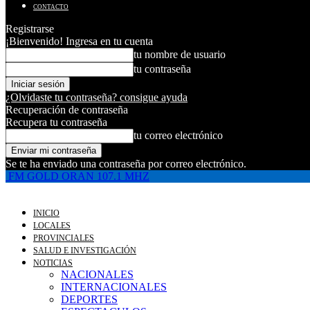
CONTACTO
Registrarse
¡Bienvenido! Ingresa en tu cuenta
tu nombre de usuario
tu contraseña
¿Olvidaste tu contraseña? consigue ayuda
Recuperación de contraseña
Recupera tu contraseña
tu correo electrónico
Se te ha enviado una contraseña por correo electrónico.
FM GOLD ORAN 107.1 MHZ
INICIO
LOCALES
PROVINCIALES
SALUD E INVESTIGACIÓN
NOTICIAS
NACIONALES
INTERNACIONALES
DEPORTES