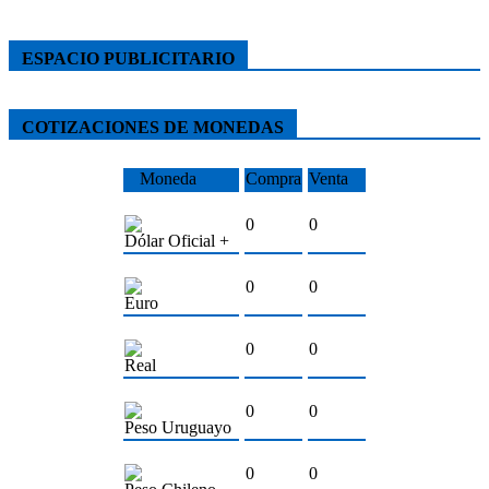
ESPACIO PUBLICITARIO
COTIZACIONES DE MONEDAS
Moneda
Compra
Venta
0
0
Dólar Oficial +
0
0
Euro
0
0
Real
0
0
Peso Uruguayo
0
0