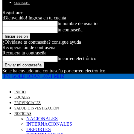
CONTACTO
Registrarse
¡Bienvenido! Ingresa en tu cuenta
tu nombre de usuario
tu contraseña
¿Olvidaste tu contraseña? consigue ayuda
Recuperación de contraseña
Recupera tu contraseña
tu correo electrónico
Se te ha enviado una contraseña por correo electrónico.
FM GOLD ORAN 107.1 MHZ
INICIO
LOCALES
PROVINCIALES
SALUD E INVESTIGACIÓN
NOTICIAS
NACIONALES
INTERNACIONALES
DEPORTES