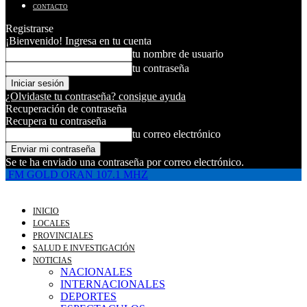
CONTACTO
Registrarse
¡Bienvenido! Ingresa en tu cuenta
tu nombre de usuario
tu contraseña
¿Olvidaste tu contraseña? consigue ayuda
Recuperación de contraseña
Recupera tu contraseña
tu correo electrónico
Se te ha enviado una contraseña por correo electrónico.
FM GOLD ORAN 107.1 MHZ
INICIO
LOCALES
PROVINCIALES
SALUD E INVESTIGACIÓN
NOTICIAS
NACIONALES
INTERNACIONALES
DEPORTES