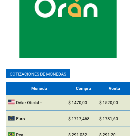
COTIZACIONES DE MONEDAS
Moneda
Compra
Venta
Dólar Oficial +
$ 1470,00
$ 1520,00
Euro
$ 1717,468
$ 1731,60
Real
$ 291,032
$ 291,20