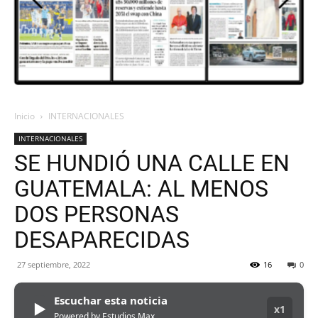
ORAN
107.1
Inicio
INTERNACIONALES
INTERNACIONALES
MHZ
SE HUNDIÓ UNA CALLE EN
GUATEMALA: AL MENOS
DOS PERSONAS
DESAPARECIDAS
27 septiembre, 2022
16
0
Escuchar esta noticia
▶
x1
Powered by Estudios Max