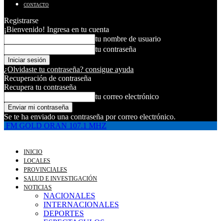
CONTACTO
Registrarse
¡Bienvenido! Ingresa en tu cuenta
tu nombre de usuario
tu contraseña
¿Olvidaste tu contraseña? consigue ayuda
Recuperación de contraseña
Recupera tu contraseña
tu correo electrónico
Se te ha enviado una contraseña por correo electrónico.
FM GOLD ORAN 107.1 MHZ
INICIO
LOCALES
PROVINCIALES
SALUD E INVESTIGACIÓN
NOTICIAS
NACIONALES
INTERNACIONALES
DEPORTES