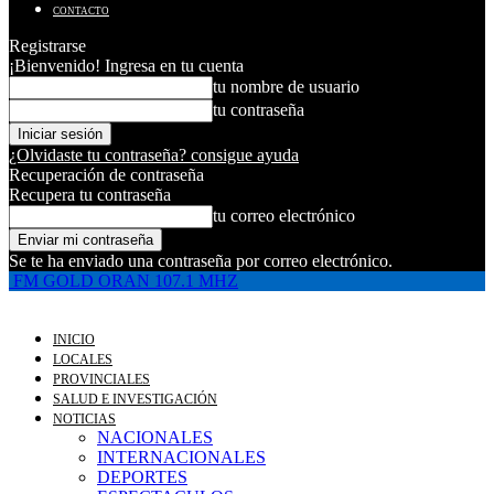
CONTACTO
Registrarse
¡Bienvenido! Ingresa en tu cuenta
tu nombre de usuario
tu contraseña
¿Olvidaste tu contraseña? consigue ayuda
Recuperación de contraseña
Recupera tu contraseña
tu correo electrónico
Se te ha enviado una contraseña por correo electrónico.
FM GOLD ORAN 107.1 MHZ
INICIO
LOCALES
PROVINCIALES
SALUD E INVESTIGACIÓN
NOTICIAS
NACIONALES
INTERNACIONALES
DEPORTES