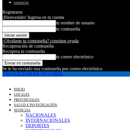
CONTACTO
Registrarse
¡Bienvenido! Ingresa en tu cuenta
tu nombre de usuario
tu contraseña
¿Olvidaste tu contraseña? consigue ayuda
Recuperación de contraseña
Recupera tu contraseña
tu correo electrónico
Se te ha enviado una contraseña por correo electrónico.
FM GOLD ORAN 107.1 MHZ
INICIO
LOCALES
PROVINCIALES
SALUD E INVESTIGACIÓN
NOTICIAS
NACIONALES
INTERNACIONALES
DEPORTES