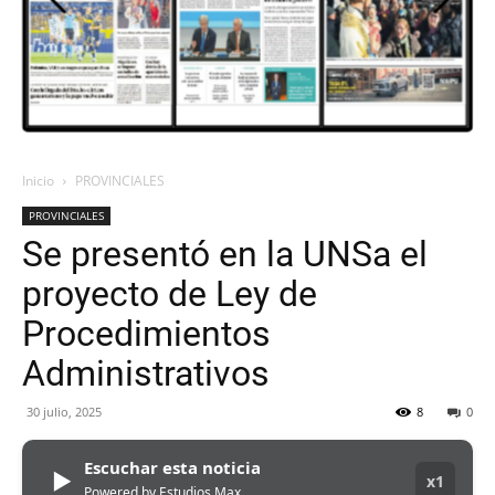
ORAN
107.1
Inicio
PROVINCIALES
PROVINCIALES
MHZ
Se presentó en la UNSa el
proyecto de Ley de
Procedimientos
Administrativos
30 julio, 2025
8
0
Escuchar esta noticia
▶
x1
Powered by Estudios Max