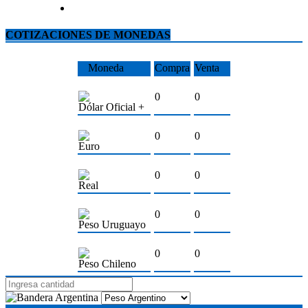
COTIZACIONES DE MONEDAS
Moneda
Compra
Venta
0
0
Dólar Oficial +
0
0
Euro
0
0
Real
0
0
Peso Uruguayo
0
0
Peso Chileno