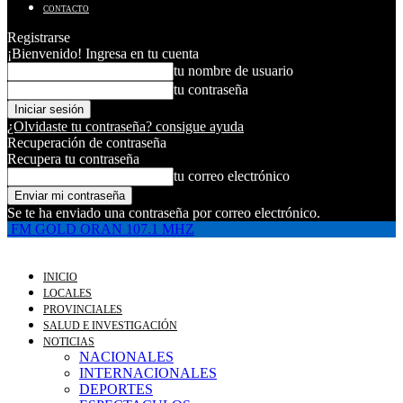
CONTACTO
Registrarse
¡Bienvenido! Ingresa en tu cuenta
tu nombre de usuario
tu contraseña
¿Olvidaste tu contraseña? consigue ayuda
Recuperación de contraseña
Recupera tu contraseña
tu correo electrónico
Se te ha enviado una contraseña por correo electrónico.
FM GOLD ORAN 107.1 MHZ
INICIO
LOCALES
PROVINCIALES
SALUD E INVESTIGACIÓN
NOTICIAS
NACIONALES
INTERNACIONALES
DEPORTES