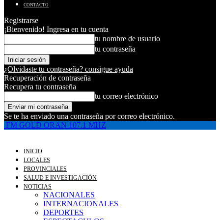
CONTACTO
Registrarse
¡Bienvenido! Ingresa en tu cuenta
tu nombre de usuario
tu contraseña
¿Olvidaste tu contraseña? consigue ayuda
Recuperación de contraseña
Recupera tu contraseña
tu correo electrónico
Se te ha enviado una contraseña por correo electrónico.
FM GOLD ORAN 107.1 MHZ
INICIO
LOCALES
PROVINCIALES
SALUD E INVESTIGACIÓN
NOTICIAS
NACIONALES
INTERNACIONALES
DEPORTES