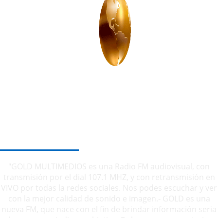
SOBRE NOSOTROS
"GOLD MULTIMEDIOS es una Radio FM audiovisual, con
transmisión por el dial 107.1 MHZ, y con retransmisión en
VIVO por todas la redes sociales. Nos podes escuchar y ver
con la mejor calidad de sonido e imagen.- GOLD es una
nueva FM, que nace con el fin de brindar información seria