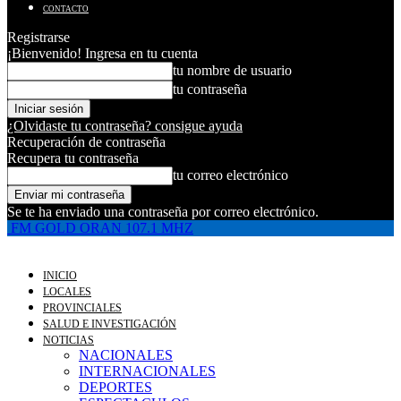
CONTACTO
Registrarse
¡Bienvenido! Ingresa en tu cuenta
tu nombre de usuario
tu contraseña
¿Olvidaste tu contraseña? consigue ayuda
Recuperación de contraseña
Recupera tu contraseña
tu correo electrónico
Se te ha enviado una contraseña por correo electrónico.
FM GOLD ORAN 107.1 MHZ
INICIO
LOCALES
PROVINCIALES
SALUD E INVESTIGACIÓN
NOTICIAS
NACIONALES
INTERNACIONALES
DEPORTES