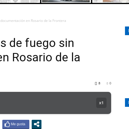
 documentación en Rosario de la Frontera
107.1
s de fuego sin
n Rosario de la
MHZ
8
0
x1