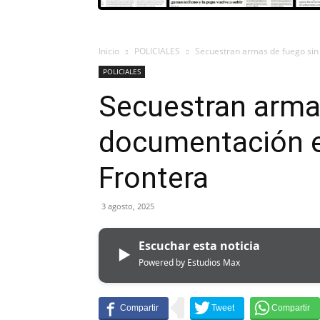
Inicio
POLICIALES
Secuestran armas de fuego sin
POLICIALES
Secuestran arma
documentación e
Frontera
3 agosto, 2025
Escuchar esta noticia
▶
Powered by Estudios Max