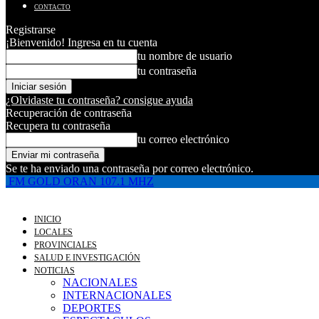
CONTACTO
Registrarse
¡Bienvenido! Ingresa en tu cuenta
tu nombre de usuario
tu contraseña
¿Olvidaste tu contraseña? consigue ayuda
Recuperación de contraseña
Recupera tu contraseña
tu correo electrónico
Se te ha enviado una contraseña por correo electrónico.
FM GOLD ORAN 107.1 MHZ
INICIO
LOCALES
PROVINCIALES
SALUD E INVESTIGACIÓN
NOTICIAS
NACIONALES
INTERNACIONALES
DEPORTES