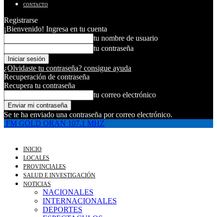
CONTACTO
Registrarse
¡Bienvenido! Ingresa en tu cuenta
tu nombre de usuario
tu contraseña
¿Olvidaste tu contraseña? consigue ayuda
Recuperación de contraseña
Recupera tu contraseña
tu correo electrónico
Se te ha enviado una contraseña por correo electrónico.
FM GOLD ORAN 107.1 MHZ
INICIO
LOCALES
PROVINCIALES
SALUD E INVESTIGACIÓN
NOTICIAS
NACIONALES
INTERNACIONALES
DEPORTES