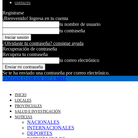
CONTACTO
Registrarse
¡Bienvenido! Ingresa en tu cuenta
tu nombre de usuario
tu contraseña
¿Olvidaste tu contraseña? consigue ayuda
Recuperación de contraseña
Recupera tu contraseña
tu correo electrónico
Se te ha enviado una contraseña por correo electrónico.
FM GOLD ORAN 107.1 MHZ
INICIO
LOCALES
PROVINCIALES
SALUD E INVESTIGACIÓN
NOTICIAS
NACIONALES
INTERNACIONALES
DEPORTES