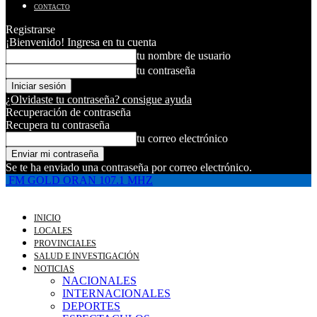
CONTACTO
Registrarse
¡Bienvenido! Ingresa en tu cuenta
tu nombre de usuario
tu contraseña
¿Olvidaste tu contraseña? consigue ayuda
Recuperación de contraseña
Recupera tu contraseña
tu correo electrónico
Se te ha enviado una contraseña por correo electrónico.
FM GOLD ORAN 107.1 MHZ
INICIO
LOCALES
PROVINCIALES
SALUD E INVESTIGACIÓN
NOTICIAS
NACIONALES
INTERNACIONALES
DEPORTES