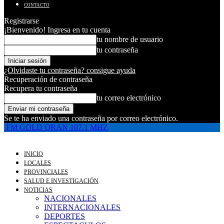
CONTACTO
Registrarse
¡Bienvenido! Ingresa en tu cuenta
tu nombre de usuario
tu contraseña
¿Olvidaste tu contraseña? consigue ayuda
Recuperación de contraseña
Recupera tu contraseña
tu correo electrónico
Se te ha enviado una contraseña por correo electrónico.
FM GOLD ORAN 107.1 MHZ
INICIO
LOCALES
PROVINCIALES
SALUD E INVESTIGACIÓN
NOTICIAS
NACIONALES
INTERNACIONALES
DEPORTES