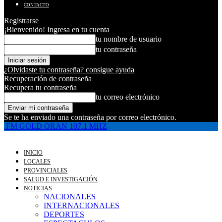
CONTACTO
Registrarse
¡Bienvenido! Ingresa en tu cuenta
tu nombre de usuario
tu contraseña
¿Olvidaste tu contraseña? consigue ayuda
Recuperación de contraseña
Recupera tu contraseña
tu correo electrónico
Se te ha enviado una contraseña por correo electrónico.
FM GOLD ORAN 107.1 MHZ
INICIO
LOCALES
PROVINCIALES
SALUD E INVESTIGACIÓN
NOTICIAS
NACIONALES
INTERNACIONALES
DEPORTES