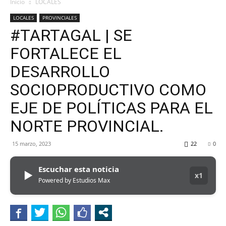
MHZ
Inicio
LOCALES
LOCALES
PROVINCIALES
#TARTAGAL | SE
FORTALECE EL
DESARROLLO
SOCIOPRODUCTIVO COMO
EJE DE POLÍTICAS PARA EL
NORTE PROVINCIAL.
15 marzo, 2023
22
0
Escuchar esta noticia
▶
x1
Powered by Estudios Max