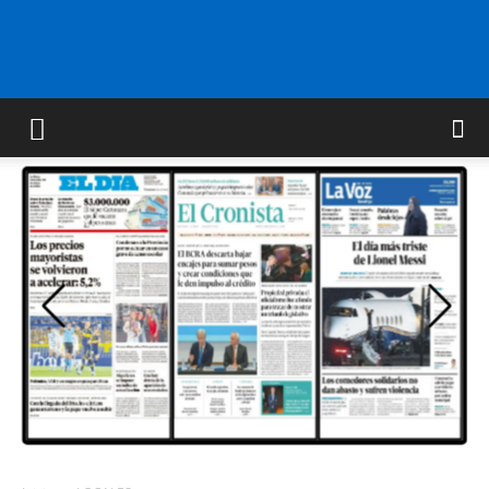
FM
GOLD
ORAN
107.1