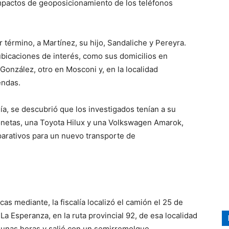
impactos de geoposicionamiento de los teléfonos
r término, a Martínez, su hijo, Sandaliche y Pereyra.
ubicaciones de interés, como sus domicilios en
onzález, otro en Mosconi y, en la localidad
endas.
lía, se descubrió que los investigados tenían a su
onetas, una Toyota Hilux y una Volkswagen Amarok,
parativos para un nuevo transporte de
as mediante, la fiscalía localizó el camión el 25 de
 La Esperanza, en la ruta provincial 92, de esa localidad
r unas horas y salió con un semirremolque.