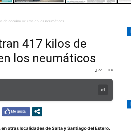
os de cocaína ocultos en los neumáticos
107.1
tran 417 kilos de
en los neumáticos
MHZ
22
0
x1
en otras localidades de Salta y Santiago del Estero.