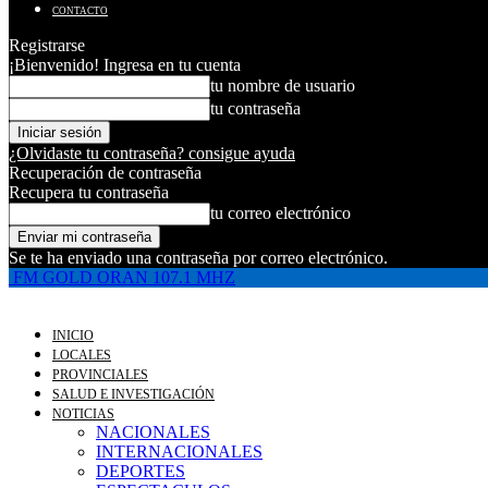
CONTACTO
Registrarse
¡Bienvenido! Ingresa en tu cuenta
tu nombre de usuario
tu contraseña
¿Olvidaste tu contraseña? consigue ayuda
Recuperación de contraseña
Recupera tu contraseña
tu correo electrónico
Se te ha enviado una contraseña por correo electrónico.
FM GOLD ORAN 107.1 MHZ
INICIO
LOCALES
PROVINCIALES
SALUD E INVESTIGACIÓN
NOTICIAS
NACIONALES
INTERNACIONALES
DEPORTES