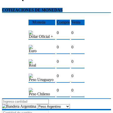
COTIZACIONES DE MONEDAS
Moneda
Compra
Venta
0
0
Dólar Oficial +
0
0
Euro
0
0
Real
0
0
Peso Uruguayo
0
0
Peso Chileno