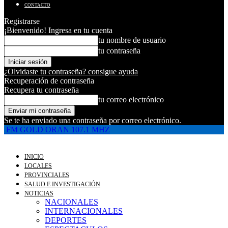
CONTACTO
Registrarse
¡Bienvenido! Ingresa en tu cuenta
tu nombre de usuario
tu contraseña
¿Olvidaste tu contraseña? consigue ayuda
Recuperación de contraseña
Recupera tu contraseña
tu correo electrónico
Se te ha enviado una contraseña por correo electrónico.
FM GOLD ORAN 107.1 MHZ
INICIO
LOCALES
PROVINCIALES
SALUD E INVESTIGACIÓN
NOTICIAS
NACIONALES
INTERNACIONALES
DEPORTES