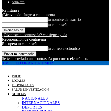
CONTACTO
Registrarse
¡Bienvenido! Ingresa en tu cuenta
tu nombre de usuario
tu contraseña
¿Olvidaste tu contraseña? consigue ayuda
Recuperación de contraseña
Recupera tu contraseña
tu correo electrónico
Se te ha enviado una contraseña por correo electrónico.
FM GOLD ORAN 107.1 MHZ
INICIO
LOCALES
PROVINCIALES
SALUD E INVESTIGACIÓN
NOTICIAS
NACIONALES
INTERNACIONALES
DEPORTES