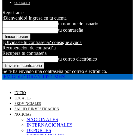
CONTACTO
Registrarse
¡Bienvenido! Ingresa en tu cuenta
tu nombre de usuario
tu contraseña
¿Olvidaste tu contraseña? consigue ayuda
Recuperación de contraseña
Recupera tu contraseña
tu correo electrónico
Se te ha enviado una contraseña por correo electrónico.
FM GOLD ORAN 107.1 MHZ
INICIO
LOCALES
PROVINCIALES
SALUD E INVESTIGACIÓN
NOTICIAS
NACIONALES
INTERNACIONALES
DEPORTES