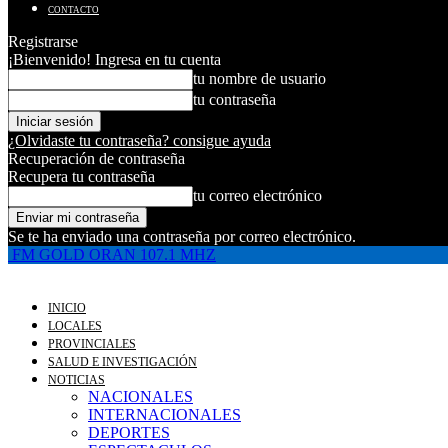
CONTACTO
Registrarse
¡Bienvenido! Ingresa en tu cuenta
tu nombre de usuario
tu contraseña
¿Olvidaste tu contraseña? consigue ayuda
Recuperación de contraseña
Recupera tu contraseña
tu correo electrónico
Se te ha enviado una contraseña por correo electrónico.
FM GOLD ORAN 107.1 MHZ
INICIO
LOCALES
PROVINCIALES
SALUD E INVESTIGACIÓN
NOTICIAS
NACIONALES
INTERNACIONALES
DEPORTES