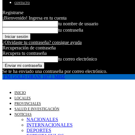
CONTACTO
Registrarse
¡Bienvenido! Ingresa en tu cuenta
tu nombre de usuario
tu contraseña
¿Olvidaste tu contraseña? consigue ayuda
Recuperación de contraseña
Recupera tu contraseña
tu correo electrónico
Se te ha enviado una contraseña por correo electrónico.
FM GOLD ORAN 107.1 MHZ
INICIO
LOCALES
PROVINCIALES
SALUD E INVESTIGACIÓN
NOTICIAS
NACIONALES
INTERNACIONALES
DEPORTES