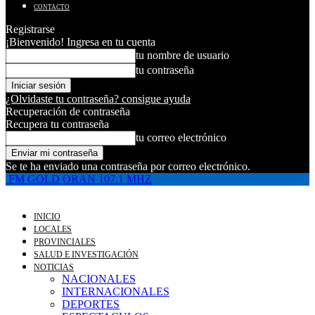
CONTACTO
Registrarse
¡Bienvenido! Ingresa en tu cuenta
tu nombre de usuario
tu contraseña
¿Olvidaste tu contraseña? consigue ayuda
Recuperación de contraseña
Recupera tu contraseña
tu correo electrónico
Se te ha enviado una contraseña por correo electrónico.
FM GOLD ORAN 107.1 MHZ
INICIO
LOCALES
PROVINCIALES
SALUD E INVESTIGACIÓN
NOTICIAS
NACIONALES
INTERNACIONALES
DEPORTES