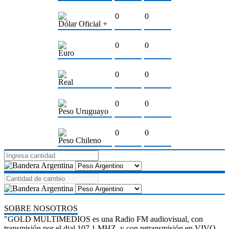
0
0
Dólar Oficial +
0
0
Euro
0
0
Real
0
0
Peso Uruguayo
0
0
Peso Chileno
SOBRE NOSOTROS
"GOLD MULTIMEDIOS es una Radio FM audiovisual, con
transmisión por el dial 107.1 MHZ, y con retransmisión en VIVO