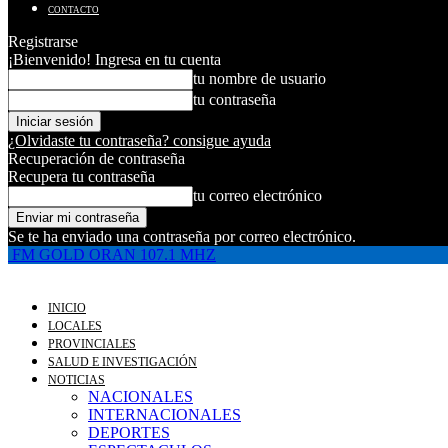
CONTACTO
Registrarse
¡Bienvenido! Ingresa en tu cuenta
tu nombre de usuario
tu contraseña
¿Olvidaste tu contraseña? consigue ayuda
Recuperación de contraseña
Recupera tu contraseña
tu correo electrónico
Se te ha enviado una contraseña por correo electrónico.
FM GOLD ORAN 107.1 MHZ
INICIO
LOCALES
PROVINCIALES
SALUD E INVESTIGACIÓN
NOTICIAS
NACIONALES
INTERNACIONALES
DEPORTES