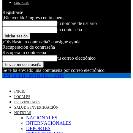
CONTACTO
Registrarse
¡Bienvenido! Ingresa en tu cuenta
tu nombre de usuario
tu contraseña
¿Olvidaste tu contraseña? consigue ayuda
Recuperación de contraseña
Recupera tu contraseña
tu correo electrónico
Se te ha enviado una contraseña por correo electrónico.
FM GOLD ORAN 107.1 MHZ
INICIO
LOCALES
PROVINCIALES
SALUD E INVESTIGACIÓN
NOTICIAS
NACIONALES
INTERNACIONALES
DEPORTES