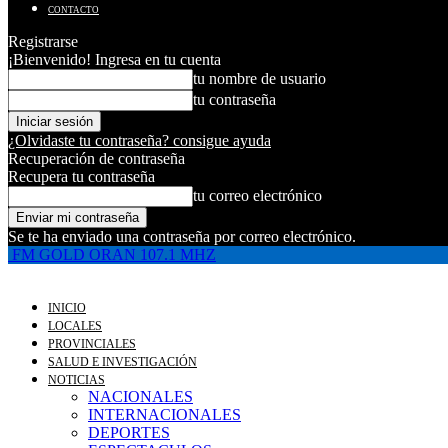
CONTACTO
Registrarse
¡Bienvenido! Ingresa en tu cuenta
tu nombre de usuario
tu contraseña
¿Olvidaste tu contraseña? consigue ayuda
Recuperación de contraseña
Recupera tu contraseña
tu correo electrónico
Se te ha enviado una contraseña por correo electrónico.
FM GOLD ORAN 107.1 MHZ
INICIO
LOCALES
PROVINCIALES
SALUD E INVESTIGACIÓN
NOTICIAS
NACIONALES
INTERNACIONALES
DEPORTES