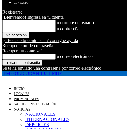
CONTACTO
Registrarse
¡Bienvenido! Ingresa en tu cuenta
tu nombre de usuario
tu contraseña
¿Olvidaste tu contraseña? consigue ayuda
Recuperación de contraseña
Recupera tu contraseña
tu correo electrónico
Se te ha enviado una contraseña por correo electrónico.
FM GOLD ORAN 107.1 MHZ
INICIO
LOCALES
PROVINCIALES
SALUD E INVESTIGACIÓN
NOTICIAS
NACIONALES
INTERNACIONALES
DEPORTES