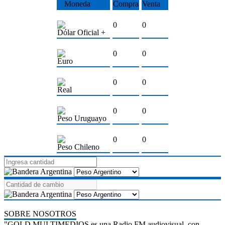
Moneda
Compra
Venta
0
0
Dólar Oficial +
0
0
Euro
0
0
Real
0
0
Peso Uruguayo
0
0
Peso Chileno
SOBRE NOSOTROS
"GOLD MULTIMEDIOS es una Radio FM audiovisual, con