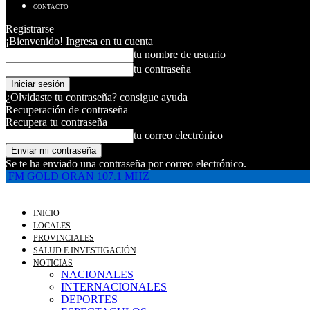
CONTACTO
Registrarse
¡Bienvenido! Ingresa en tu cuenta
tu nombre de usuario
tu contraseña
¿Olvidaste tu contraseña? consigue ayuda
Recuperación de contraseña
Recupera tu contraseña
tu correo electrónico
Se te ha enviado una contraseña por correo electrónico.
FM GOLD ORAN 107.1 MHZ
INICIO
LOCALES
PROVINCIALES
SALUD E INVESTIGACIÓN
NOTICIAS
NACIONALES
INTERNACIONALES
DEPORTES