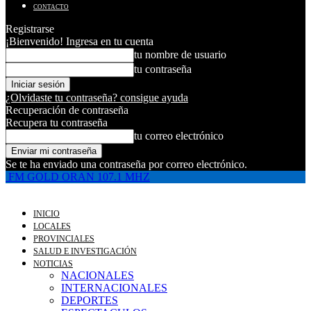
CONTACTO
Registrarse
¡Bienvenido! Ingresa en tu cuenta
tu nombre de usuario
tu contraseña
¿Olvidaste tu contraseña? consigue ayuda
Recuperación de contraseña
Recupera tu contraseña
tu correo electrónico
Se te ha enviado una contraseña por correo electrónico.
FM GOLD ORAN 107.1 MHZ
INICIO
LOCALES
PROVINCIALES
SALUD E INVESTIGACIÓN
NOTICIAS
NACIONALES
INTERNACIONALES
DEPORTES