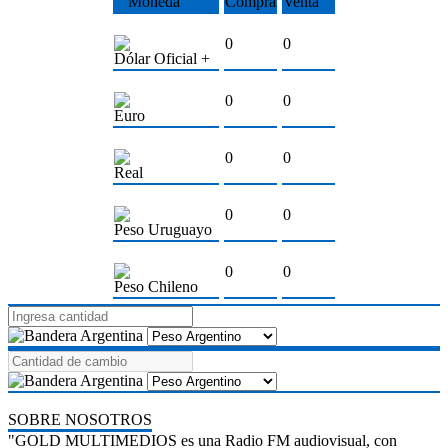
Moneda
Compra
Venta
0
0
Dólar Oficial +
0
0
Euro
0
0
Real
0
0
Peso Uruguayo
0
0
Peso Chileno
SOBRE NOSOTROS
"GOLD MULTIMEDIOS es una Radio FM audiovisual, con