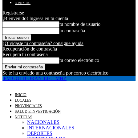
CONTACTO
Registrarse
¡Bienvenido! Ingresa en tu cuenta
tu nombre de usuario
tu contraseña
¿Olvidaste tu contraseña? consigue ayuda
Recuperación de contraseña
Recupera tu contraseña
tu correo electrónico
Se te ha enviado una contraseña por correo electrónico.
FM GOLD ORAN 107.1 MHZ
INICIO
LOCALES
PROVINCIALES
SALUD E INVESTIGACIÓN
NOTICIAS
NACIONALES
INTERNACIONALES
DEPORTES