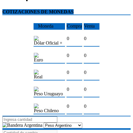
COTIZACIONES DE MONEDAS
Moneda
Compra
Venta
0
0
Dólar Oficial +
0
0
Euro
0
0
Real
0
0
Peso Uruguayo
0
0
Peso Chileno