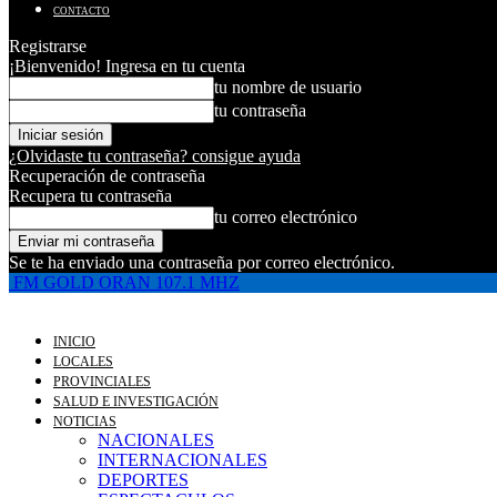
CONTACTO
Registrarse
¡Bienvenido! Ingresa en tu cuenta
tu nombre de usuario
tu contraseña
¿Olvidaste tu contraseña? consigue ayuda
Recuperación de contraseña
Recupera tu contraseña
tu correo electrónico
Se te ha enviado una contraseña por correo electrónico.
FM GOLD ORAN 107.1 MHZ
INICIO
LOCALES
PROVINCIALES
SALUD E INVESTIGACIÓN
NOTICIAS
NACIONALES
INTERNACIONALES
DEPORTES