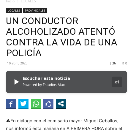
MHZ
Inicio
LOCALES
LOCALES
PROVINCIALES
UN CONDUCTOR
ALCOHOLIZADO ATENTÓ
CONTRA LA VIDA DE UNA
POLICÍA
10 abril, 2023
36
0
Escuchar esta noticia
▶
x1
Powered by Estudios Max
⚠En diálogo con el comisario mayor Miguel Ceballos,
nos informó ésta mañana en A PRIMERA HORA sobre el