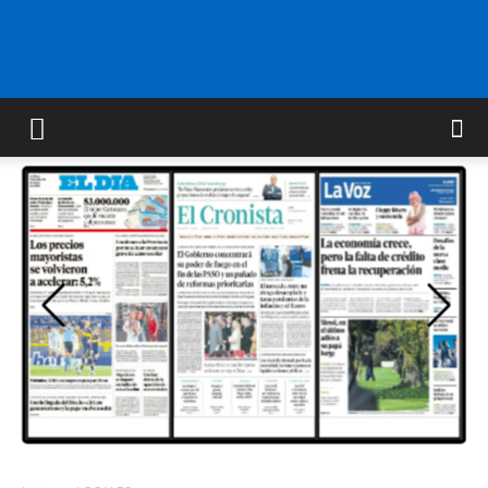
FM
GOLD
ORAN
107.1