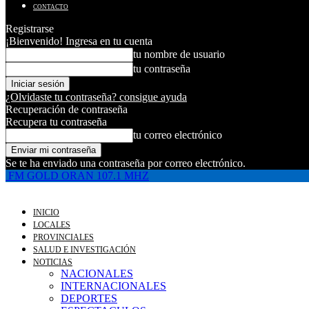
CONTACTO
Registrarse
¡Bienvenido! Ingresa en tu cuenta
tu nombre de usuario
tu contraseña
¿Olvidaste tu contraseña? consigue ayuda
Recuperación de contraseña
Recupera tu contraseña
tu correo electrónico
Se te ha enviado una contraseña por correo electrónico.
FM GOLD ORAN 107.1 MHZ
INICIO
LOCALES
PROVINCIALES
SALUD E INVESTIGACIÓN
NOTICIAS
NACIONALES
INTERNACIONALES
DEPORTES